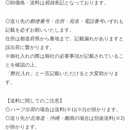
◎卸価格・送料は
税抜
表記となっております。
◎送り先の
郵便番号・住所・宛名・電話番号
いずれも
記載を必ずお願いいたします。
住所は都道府県から番地まで、記載漏れがありますと
誤出荷に繋がります。
※御社入れの際は御社の必要事項が記載されているこ
とを確認の上、
「弊社入れ」
と一言記載いただけると大変助かりま
す。
【送料に関してのご注意】
◎
ハーフ出荷
の場合は送料(※1)(※2)が掛かります。
◎送り先が
北海道・沖縄・離島
の場合は別途送料(※2)
が掛かります。