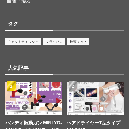
電子機器
タグ
ウェットティッシュ
フライパン
検査キット
人気記事
ハンディ振動ガン MINI YD-
ヘアドライヤーT型タイプ